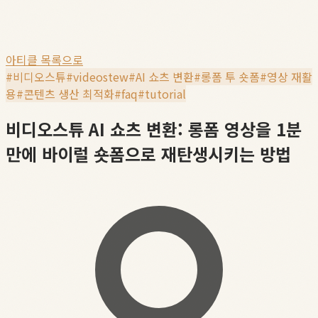
아티클 목록으로
#
비디오스튜
#
videostew
#
AI 쇼츠 변환
#
롱폼 투 숏폼
#
영상 재활
용
#
콘텐츠 생산 최적화
#
faq
#
tutorial
비디오스튜 AI 쇼츠 변환: 롱폼 영상을 1분
만에 바이럴 숏폼으로 재탄생시키는 방법