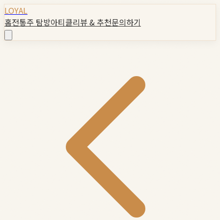
LOYAL
홈
전통주 탐방
아티클
리뷰 & 추천
문의하기