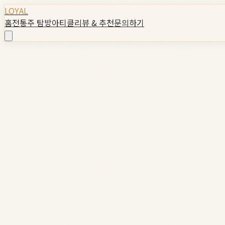
LOYAL
홈
전통주 탐방
아티클
리뷰 & 추천
문의하기