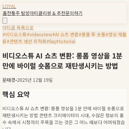
LOYAL
홈
전통주 탐방
아티클
리뷰 & 추천
문의하기
아티클 목록으로
#
비디오스튜
#
videostew
#
AI 쇼츠 변환
#
롱폼 투 숏폼
#
영상 재활
용
#
콘텐츠 생산 최적화
#
faq
#
tutorial
비디오스튜 AI 쇼츠 변환: 롱폼 영상을 1분
만에 바이럴 숏폼으로 재탄생시키는 방법
문태경
•
2025년 12월 19일
핵심 요약
비디오스튜 AI 쇼츠 변환: 롱폼 영상을 1분 만에 바이럴 숏폼으로
재탄생시키는 방법 콘텐츠 크리에이터의 시대, 수많은 정보의 홍
수 속에서 시청자의 주목을 끄는 것은 그 어느 때보다 어려워졌습
니다.