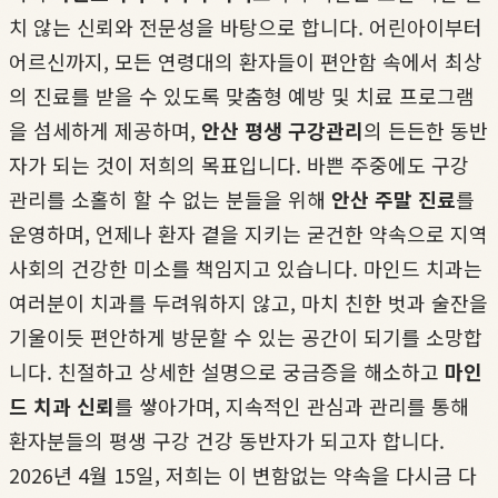
치 않는 신뢰와 전문성을 바탕으로 합니다. 어린아이부터
어르신까지, 모든 연령대의 환자들이 편안함 속에서 최상
의 진료를 받을 수 있도록 맞춤형 예방 및 치료 프로그램
을 섬세하게 제공하며,
안산 평생 구강관리
의 든든한 동반
자가 되는 것이 저희의 목표입니다. 바쁜 주중에도 구강
관리를 소홀히 할 수 없는 분들을 위해
안산 주말 진료
를
운영하며, 언제나 환자 곁을 지키는 굳건한 약속으로 지역
사회의 건강한 미소를 책임지고 있습니다. 마인드 치과는
여러분이 치과를 두려워하지 않고, 마치 친한 벗과 술잔을
기울이듯 편안하게 방문할 수 있는 공간이 되기를 소망합
니다. 친절하고 상세한 설명으로 궁금증을 해소하고
마인
드 치과 신뢰
를 쌓아가며, 지속적인 관심과 관리를 통해
환자분들의 평생 구강 건강 동반자가 되고자 합니다.
2026년 4월 15일, 저희는 이 변함없는 약속을 다시금 다