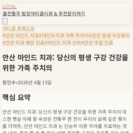
LOYAL
홈
전통주 탐방
아티클
리뷰 & 추천
문의하기
아티클 목록으로
#
안산 마인드 치과
#
마인드치과 가족 주치의
#
안산 평생 구강관리
#
안산 치과 예방 진료
#
마인드 치과 신뢰
#
안산 주말 진료
안산 마인드 치과: 당신의 평생 구강 건강을
위한 가족 주치의
장민수
•
2026년 4월 15일
핵심 요약
안산 마인드 치과: 당신의 평생 구강 건강을 위한 가족 주치의 따
스한 햇살 아래 잘 숙성된 전통주 한 잔이 우리의 삶에 깊은 풍미
를 더하듯, 안산 마인드 치과 는 단순히 아픈 치아를 치료하는 것
을 넘어, 환자 한 분 한 분의 삶에 건강한 구강의 가치를 깊이 있게