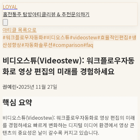
LOYAL
홈
전통주 탐방
아티클
리뷰 & 추천
문의하기
아티클 목록으로
#
워크플로우자동화
#
비디오스튜
#
videostew
#
효율적인편집
#
생
산성향상
#
자동화솔루션
#
comparison
#
faq
비디오스튜(Videostew): 워크플로우자동
화로 영상 편집의 미래를 경험하세요
권예린
•
2025년 11월 27일
핵심 요약
비디오스튜(Videostew): 워크플로우자동화로 영상 편집의 미래
를 경험하세요 빠르게 변화하는 디지털 미디어 환경에서 영상 콘
텐츠의 중요성은 날이 갈수록 커지고 있습니다.