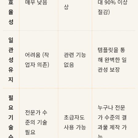
효
매우 낮음
대 90% 이상
상
율
절감)
성
일
관
템플릿을 통
어려움 (작
관련 기능
성
해 완벽한 일
업자 의존)
없음
유
관성 보장
지
필
요
누구나 전문
전문가 수
기
초급자도
가 수준의 결
준의 기술
술
사용 가능
과물 제작 가
필요
수
능