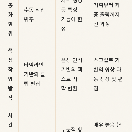
자막 생성
동
기획부터 최
수동 작업
등 특정
화
종 출력까지
위주
기능에 한
범
전 과정
정
위
핵
심
음성 인식
스크립트 기
타임라인
작
기반의 텍
반의 영상 자
기반의 클
업
스트-자
동 생성 및 편
립 편집
방
막 변환
집
식
시
간
매우 높음 (최
부분적 향