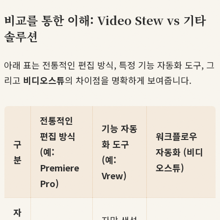
비교를 통한 이해: Video Stew vs 기타
솔루션
아래 표는 전통적인 편집 방식, 특정 기능 자동화 도구, 그
리고
비디오스튜
의 차이점을 명확하게 보여줍니다.
전통적인
기능 자동
편집 방식
워크플로우
구
화 도구
(예:
자동화 (비디
분
(예:
Premiere
오스튜)
Vrew)
Pro)
자