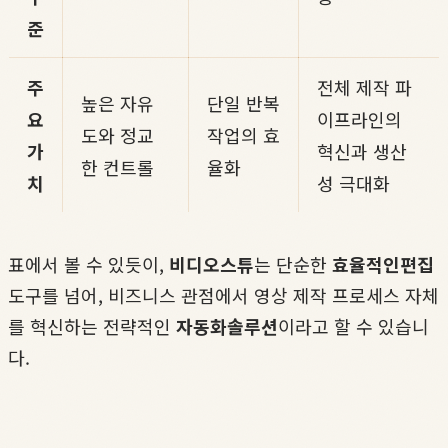
준
주
전체 제작 파
높은 자유
단일 반복
요
이프라인의
도와 정교
작업의 효
가
혁신과 생산
한 컨트롤
율화
치
성 극대화
표에서 볼 수 있듯이,
비디오스튜
는 단순한
효율적인편집
도구를 넘어, 비즈니스 관점에서 영상 제작 프로세스 자체
를 혁신하는 전략적인
자동화솔루션
이라고 할 수 있습니
다.