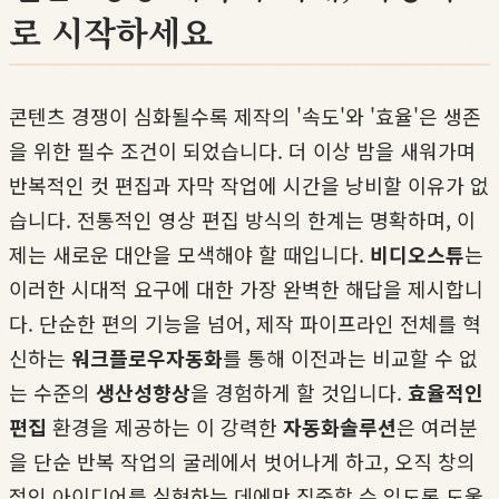
로 시작하세요
콘텐츠 경쟁이 심화될수록 제작의 '속도'와 '효율'은 생존
을 위한 필수 조건이 되었습니다. 더 이상 밤을 새워가며
반복적인 컷 편집과 자막 작업에 시간을 낭비할 이유가 없
습니다. 전통적인 영상 편집 방식의 한계는 명확하며, 이
제는 새로운 대안을 모색해야 할 때입니다.
비디오스튜
는
이러한 시대적 요구에 대한 가장 완벽한 해답을 제시합니
다. 단순한 편의 기능을 넘어, 제작 파이프라인 전체를 혁
신하는
워크플로우자동화
를 통해 이전과는 비교할 수 없
는 수준의
생산성향상
을 경험하게 할 것입니다.
효율적인
편집
환경을 제공하는 이 강력한
자동화솔루션
은 여러분
을 단순 반복 작업의 굴레에서 벗어나게 하고, 오직 창의
적인 아이디어를 실현하는 데에만 집중할 수 있도록 도울