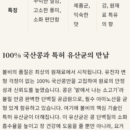
꾸덕한 질감,
제품군,
감, 원재
특징
고소한 풍미,
익숙한
료 특유
소화 편안함
맛
의 향
100% 국산콩과 특허 유산균의 만남
볼비의 품질은 최상의 원재료에서 시작됩니다. 유전자 변
형 걱정이 없는 100% 국산콩만을 고집하여 원료의 안정
성과 신뢰도를 높였습니다. 콩은 '밭에서 나는 소고기'라
불릴 만큼 완벽한 단백질 공급원으로, 필수 아미노산을 균
형 있게 함유하고 있습니다. 여기에 볼비의 핵심 기술인
특허 유산균이 더해집니다. 이 유산균은 콩 단백질의 소화
흡수율을 높이고 장 건강에 도움을 줄 뿐만 아니라, 요거