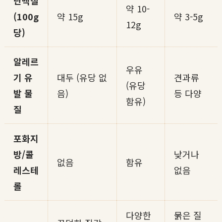
단백질
약 10-
(100g
약 15g
약 3-5g
12g
당)
알레르
우유
기 유
대두 (유당 없
견과류
(유당
발 물
음)
등 다양
함유)
질
포화지
방/콜
낮거나
없음
함유
레스테
없음
롤
다양한
묽은 질