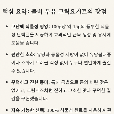
핵심 요약: 볼비 두유 그릭요거트의 장점
고단백 식물성 영양:
100g당 약 15g의 풍부한 식물
성 단백질을 제공하여 효과적인 근육 생성 및 유지에
도움을 줍니다.
편안한 소화:
유당과 동물성 지방이 없어 유당불내증
이나 소화기 트러블 걱정 없이 누구나 편안하게 즐길
수 있습니다.
꾸덕하고 진한 풍미:
특허 공법으로 콩의 비린 맛은
없애고, 크림치즈처럼 진하고 고소한 맛과 꾸덕한 질
감을 구현했습니다.
지속 가능한 선택:
100% 식물성 원료를 사용하여 환