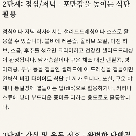
2단계: 점심/저녁 - 포만감을 높이는 식단
활용
점심이나 저녁 식사에서는 샐러드드레싱이나 소스로 활
용할 수 있습니다. 볼비에 레몬즙, 올리브 오일, 다진 허
브, 소금, 후추를 섞으면 크리미하고 건강한 샐러드드레싱
이 완성됩니다. 닭가슴살이나 구운 채소 대신 렌틸콩, 병
아리콩, 두부 등을 곁들인 샐러드에 이 드레싱을 곁들이면
완벽한
비건 다이어트 식단
한 끼가 됩니다. 또한, 구운 야
채나 통밀빵에 곁들이는 딥(dip)으로 활용하거나, 커리나
스튜에 넣어 부드러운 풍미를 더하는 용도로도 훌륭합니
다.
3단계: 간식 및 운동 전후 - 완벽한 단백질