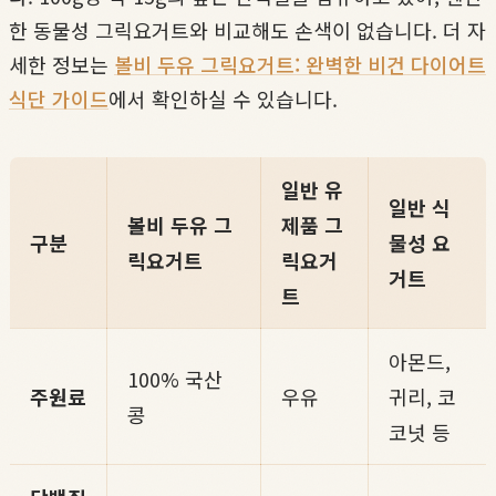
한 동물성 그릭요거트와 비교해도 손색이 없습니다. 더 자
세한 정보는
볼비 두유 그릭요거트: 완벽한 비건 다이어트
식단 가이드
에서 확인하실 수 있습니다.
일반 유
일반 식
볼비 두유 그
제품 그
구분
물성 요
릭요거트
릭요거
거트
트
아몬드,
100% 국산
주원료
우유
귀리, 코
콩
코넛 등