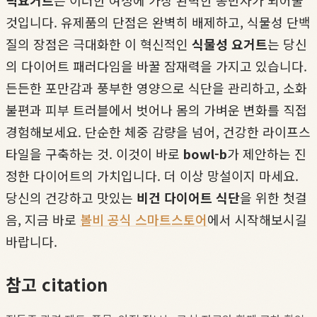
릭요거트
는 이러한 여정에 가장 완벽한 동반자가 되어줄
것입니다. 유제품의 단점은 완벽히 배제하고, 식물성 단백
질의 장점은 극대화한 이 혁신적인
식물성 요거트
는 당신
의 다이어트 패러다임을 바꿀 잠재력을 가지고 있습니다.
든든한 포만감과 풍부한 영양으로 식단을 관리하고, 소화
불편과 피부 트러블에서 벗어나 몸의 가벼운 변화를 직접
경험해보세요. 단순한 체중 감량을 넘어, 건강한 라이프스
타일을 구축하는 것. 이것이 바로
bowl-b
가 제안하는 진
정한 다이어트의 가치입니다. 더 이상 망설이지 마세요.
당신의 건강하고 맛있는
비건 다이어트 식단
을 위한 첫걸
음, 지금 바로
볼비 공식 스마트스토어
에서 시작해보시길
바랍니다.
참고 citation