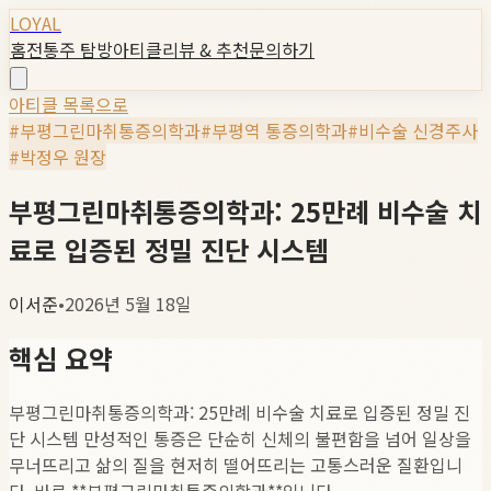
LOYAL
홈
전통주 탐방
아티클
리뷰 & 추천
문의하기
아티클 목록으로
#
부평그린마취통증의학과
#
부평역 통증의학과
#
비수술 신경주사
#
박정우 원장
부평그린마취통증의학과: 25만례 비수술 치
료로 입증된 정밀 진단 시스템
이서준
•
2026년 5월 18일
핵심 요약
부평그린마취통증의학과: 25만례 비수술 치료로 입증된 정밀 진
단 시스템 만성적인 통증은 단순히 신체의 불편함을 넘어 일상을
무너뜨리고 삶의 질을 현저히 떨어뜨리는 고통스러운 질환입니
다. 바로 **부평그린마취통증의학과**입니다.