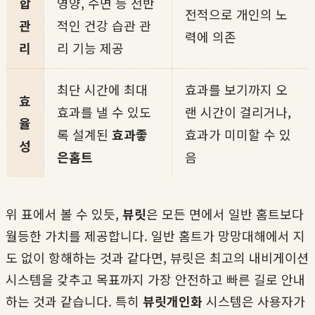
합
영양, 수면 등 전반
전적으로 개인의 노
관
적인 건강 습관 관
력에 의존
리
리 기능 제공
최단 시간에 최대
효과를 보기까지 오
효
효과를 낼 수 있도
랜 시간이 걸리거나,
율
록 설계된
효과좋
효과가 미미할 수 있
성
은홈트
음
위 표에서 볼 수 있듯,
뷰릿
은 모든 면에서 일반 홈트보다
월등한 가치를 제공합니다. 일반 홈트가 망망대해에서 지
도 없이 항해하는 것과 같다면, 뷰릿은 최고의 내비게이션
시스템을 갖추고 목표까지 가장 안전하고 빠른 길로 안내
하는 것과 같습니다. 특히
뷰릿개인화
시스템은 사용자가