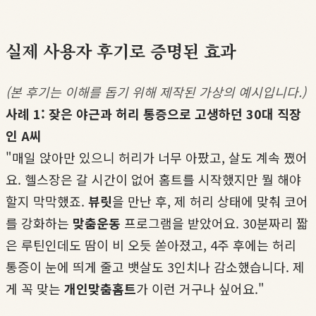
실제 사용자 후기로 증명된 효과
(본 후기는 이해를 돕기 위해 제작된 가상의 예시입니다.)
사례 1: 잦은 야근과 허리 통증으로 고생하던 30대 직장
인 A씨
"매일 앉아만 있으니 허리가 너무 아팠고, 살도 계속 쪘어
요. 헬스장은 갈 시간이 없어 홈트를 시작했지만 뭘 해야
할지 막막했죠.
뷰릿
을 만난 후, 제 허리 상태에 맞춰 코어
를 강화하는
맞춤운동
프로그램을 받았어요. 30분짜리 짧
은 루틴인데도 땀이 비 오듯 쏟아졌고, 4주 후에는 허리
통증이 눈에 띄게 줄고 뱃살도 3인치나 감소했습니다. 제
게 꼭 맞는
개인맞춤홈트
가 이런 거구나 싶어요."