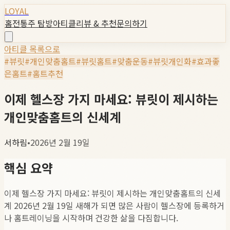
LOYAL
홈
전통주 탐방
아티클
리뷰 & 추천
문의하기
아티클 목록으로
#
뷰릿
#
개인맞춤홈트
#
뷰릿홈트
#
맞춤운동
#
뷰릿개인화
#
효과좋
은홈트
#
홈트추천
이제 헬스장 가지 마세요: 뷰릿이 제시하는
개인맞춤홈트의 신세계
서하림
•
2026년 2월 19일
핵심 요약
이제 헬스장 가지 마세요: 뷰릿이 제시하는 개인맞춤홈트의 신세
계 2026년 2월 19일 새해가 되면 많은 사람이 헬스장에 등록하거
나 홈트레이닝을 시작하며 건강한 삶을 다짐합니다.