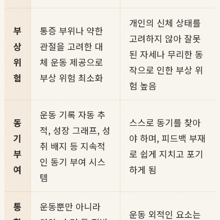
개인의 신체 상태를
부
통증 부위나 약한
고려하지 않아 잘못
상
관절을 고려한 대
된 자세나 무리한 동
위
체 운동 제공으로
작으로 인한 부상 위
험
부상 위험 최소화
험 높음
운동 기록 자동 추
동
스스로 동기를 찾아
적, 성장 그래프, 성
기
야 하며, 피드백 부재
취 배지 등 지속적
부
로 쉽게 지치고 포기
인 동기 부여 시스
여
하게 됨
템
통
운동뿐만 아니라
운동 외적인 요소는