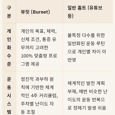
구
일반 홈트 (유튜브
뷰릿 (Bureet)
분
등)
개
개인의 목표, 체력,
불특정 다수를 위한
인
신체 조건, 통증 유
일반화된 운동 루틴
화
무까지 고려한
으로 개인별 차이 미
수
100% 맞춤형 프로
반영
준
그램 제공
운
점진적 과부하 원
체계적인 발전 계획
동
칙에 기반한 체계
부재, 매번 비슷한 난
시
적인 4주 커리큘럼,
이도의 운동 반복으
스
주차별 난이도 자
로 정체기 발생 쉬움
템
동 조절