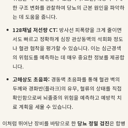
한 구조 변화를 관찰하여 당뇨의 근본 원인을 파악하
는 데 도움을 줍니다.
128채널 저선량 CT:
방사선 피폭량을 크게 줄이면
서도 빠르고 정확하게 심장 관상동맥의 석회화 정도
나 혈관 협착을 평가할 수 있습니다. 이는 심근경색
의 위험도를 예측하는 데 매우 중요한 정보를 제공합
니다.
고해상도 초음파:
경동맥 초음파를 통해 혈관 벽의
두께와 경화반(플라크)의 유무, 혈류의 상태를 직접
확인함으로써 뇌졸중의 위험을 예측하고 예방적 치
료 계획을 세울 수 있습니다.
이처럼 뛰어난 장비를 바탕으로 한
당뇨 정밀 검진
은 합병