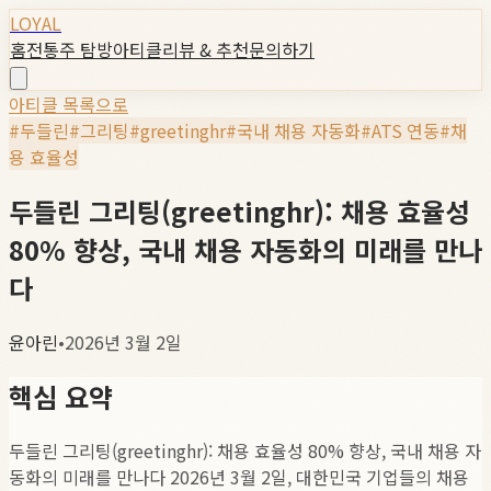
LOYAL
홈
전통주 탐방
아티클
리뷰 & 추천
문의하기
아티클 목록으로
#
두들린
#
그리팅
#
greetinghr
#
국내 채용 자동화
#
ATS 연동
#
채
용 효율성
두들린 그리팅(greetinghr): 채용 효율성
80% 향상, 국내 채용 자동화의 미래를 만나
다
윤아린
•
2026년 3월 2일
핵심 요약
두들린 그리팅(greetinghr): 채용 효율성 80% 향상, 국내 채용 자
동화의 미래를 만나다 2026년 3월 2일, 대한민국 기업들의 채용