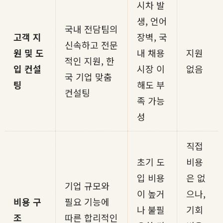
시차 발
생, 언어
국내 전담팀의
고객 지
장벽, 국
신속하고 전문
원 및 도
내 채용
지원
적인 지원, 한
입 컨설
시장 이
없음
국 기업 맞춤
팅
해도 부
컨설팅
족 가능
성
직접
초기 도
비용
입 비용
은 없
기업 규모와
이 높거
으나,
비용 구
필요 기능에
나 불필
기회
조
따른 합리적인