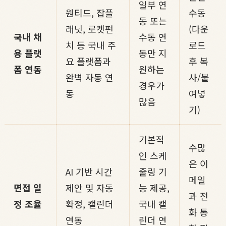
일부 연
원티드, 잡플
수동
동 또는
래닛, 로켓펀
(다운
국내 채
수동 연
치 등 국내 주
로드
용 플랫
동만 지
요 플랫폼과
후 복
폼 연동
원하는
완벽 자동 연
사/붙
경우가
동
여넣
많음
기)
기본적
수많
인 스케
은 이
AI 기반 시간
줄링 기
메일
면접 일
제안 및 자동
능 제공,
과 전
정 조율
확정, 캘린더
국내 캘
화 통
연동
린더 연