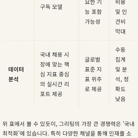
요한 기
비용
구독 모델
능 포함
및 인
가능성
건비
막대
수동
국내 채용 시
글로벌
집계
장에 맞는 핵
데이터
표준 지
및 분
심 지표 중심
분석
표 위주
석, 정
의 실시간 리
로 제공
확도
포트 제공
낮음
위 표에서 볼 수 있듯이, 그리팅의 가장 큰 경쟁력은 '국내
최적화'에 있습니다. 특히 다양한 채널을 통해 인재를 소