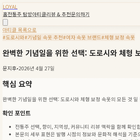
LOYAL
홈
전통주 탐방
아티클
리뷰 & 추천
문의하기
아티클 목록으로
#
도로시와
#
기념일 속옷 추천
#
여자 속옷 브랜드
#
체형 보정 속옷
완벽한 기념일을 위한 선택: 도로시와 체형 
문지후
•
2026년 4월 27일
핵심 요약
완벽한 기념일을 위한 선택: 도로시와 체형 보정 속옷의 모든 것 일
확인 포인트
전통주 선택, 향미, 지역성, 커뮤니티 리뷰 맥락을 함께 확인
본문의 세부 표현은 발행 시점의 정보와 문화적 해석을 기준