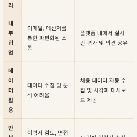
리
내
이메일, 메신저를
부
플랫폼 내에서 실시
통한 파편화된 소
협
간 평가 및 의견 공유
통
업
데
이
채용 데이터 자동 수
데이터 수집 및 분
터
집 및 시각화 대시보
석 어려움
활
드 제공
용
반
이력서 검토, 면접