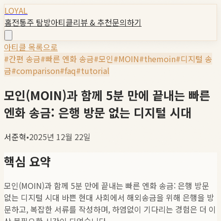
LOYAL
홈
전통주 탐방
아티클
리뷰 & 추천
문의하기
아티클 목록으로
#
간편 송금
#
빠른 엔화 송금
#
모인
#
MOIN
#
themoin
#
디지털 송
금
#
comparison
#
faq
#
tutorial
모인(MOIN)과 함께 5분 만에 끝내는 빠른
엔화 송금: 은행 방문 없는 디지털 시대
서준혁
•
2025년 12월 22일
핵심 요약
모인(MOIN)과 함께 5분 만에 끝내는 빠른 엔화 송금: 은행 방문
없는 디지털 시대 바쁜 현대 사회에서 해외송금을 위해 은행을 방
문하고, 복잡한 서류를 작성하며, 하염없이 기다리는 경험은 더 이
상 불필요한 시간이 되었습니다.