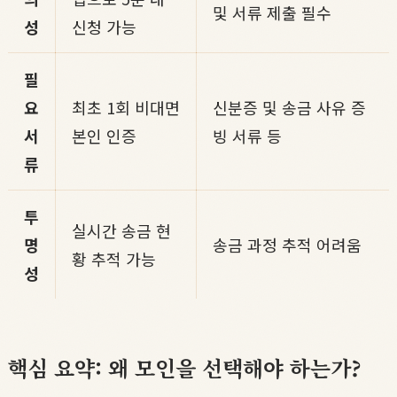
및 서류 제출 필수
성
신청 가능
필
요
최초 1회 비대면
신분증 및 송금 사유 증
서
본인 인증
빙 서류 등
류
투
실시간 송금 현
명
송금 과정 추적 어려움
황 추적 가능
성
핵심 요약: 왜 모인을 선택해야 하는가?