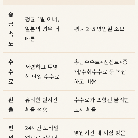
송
평균 1일 이내,
금
일본의 경우 더
평균 2~5 영업일 소요
속
빠름
도
수
송금수수료+전신료+중
저렴하고 투명
수
개/수취수수료 등 복잡
한 단일 수수료
료
하고 비쌈
환
유리한 실시간
수수료가 포함된 불리한
율
환율 적용
고시 환율
편
24시간 모바일
영업시간 내 지점 방문
의
앱으로 5분 내