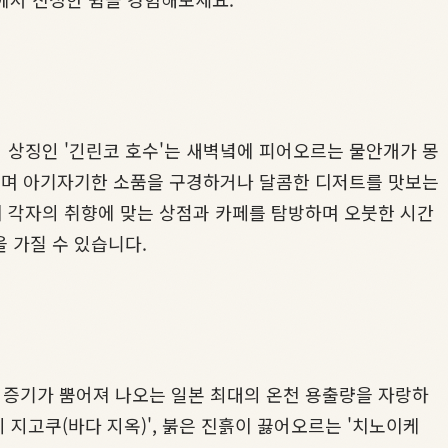
 상징인 '긴린코 호수'는 새벽녘에 피어오르는 물안개가 몽
거닐며 아기자기한 소품을 구경하거나 달콤한 디저트를 맛보는
 각자의 취향에 맞는 상점과 카페를 탐방하며 오붓한 시간
 가질 수 있습니다.
 증기가 뿜어져 나오는 일본 최대의 온천 용출량을 자랑하
 지고쿠(바다 지옥)', 붉은 진흙이 끓어오르는 '치노이케