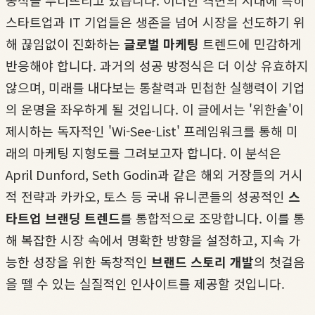
공식을 무너뜨리고 있습니다. 이러한 격변의 시대에 특히
스타트업과 IT 기업들은 생존을 넘어 시장을 선도하기 위
해 끊임없이 진화하는
글로벌 마케팅
트렌드에 민감하게
반응해야 합니다. 과거의 성공 방정식은 더 이상 유효하지
않으며, 미래를 내다보는 통찰력과 민첩한 실행력이 기업
의 운명을 좌우하게 될 것입니다. 이 글에서는 '위한솔'이
제시하는 독자적인 'Wi-See-List' 프레임워크를 통해 미
래의 마케팅 지형도를 그려보고자 합니다. 이 분석은
April Dunford, Seth Godin과 같은 해외 거장들의 거시
적 전략과 카카오, 토스 등 국내 유니콘들의 성공적인
스
타트업 브랜딩 트렌드
를 통합적으로 조망합니다. 이를 통
해 복잡한 시장 속에서 명확한 방향을 설정하고, 지속 가
능한 성장을 위한 독창적인
브랜드 스토리 개발
의 첫걸음
을 뗄 수 있는 실질적인 인사이트를 제공할 것입니다.