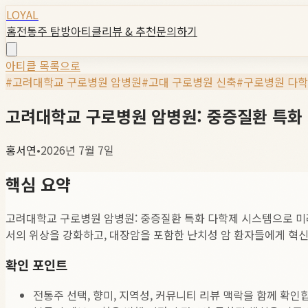
LOYAL
홈
전통주 탐방
아티클
리뷰 & 추천
문의하기
아티클 목록으로
#
고려대학교 구로병원 암병원
#
고대 구로병원 신축
#
구로병원 다
고려대학교 구로병원 암병원: 중증질환 특화
홍서연
•
2026년 7월 7일
핵심 요약
고려대학교 구로병원 암병원: 중증질환 특화 다학제 시스템으로 미래
서의 위상을 강화하고, 대장암을 포함한 난치성 암 환자들에게 혁신적
확인 포인트
전통주 선택, 향미, 지역성, 커뮤니티 리뷰 맥락을 함께 확인