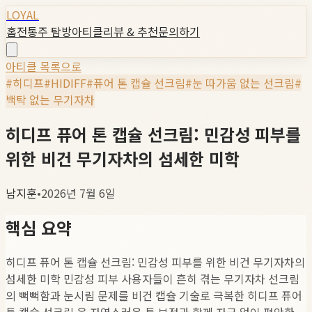
LOYAL
홈
전통주 탐방
아티클
리뷰 & 추천
문의하기
아티클 목록으로
#
히디프
#
HIDIFF
#
퓨어 톤 캡슐 선크림
#
눈 따가움 없는 선크림
#
백탁 없는 무기자차
히디프 퓨어 톤 캡슐 선크림: 민감성 피부를
위한 비건 무기자차의 섬세한 미학
남지훈
•
2026년 7월 6일
핵심 요약
히디프 퓨어 톤 캡슐 선크림: 민감성 피부를 위한 비건 무기자차의
섬세한 미학 민감성 피부 사용자들이 흔히 겪는 무기자차 선크림
의 뻑뻑함과 눈시림 문제를 비건 캡슐 기술로 극복한 히디프 퓨어
톤 캡슐 선크림 은 자연스러운 톤 보정과 함께 자극 없이 편안한