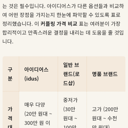
는 것은 필수입니다. 아이디어스가 다른 옵션들과 비교하
여 어떤 장점을 가지는지 한눈에 파악할 수 있도록 표로
정리했습니다. 이
커플링 가격 비교
표는 여러분이 가장
합리적이고 만족스러운 결정을 내리는 데 도움을 줄 것입
니다.
일반 브
구
아이디어스
랜드(로
명품 브랜드
분
(idus)
드샵)
중저가
매우 다양
가
(30만
고가 (200만
(20만 원대 ~
격
원대 ~
원대 ~ 수천
300만 원 이
대
100만
만 원대)