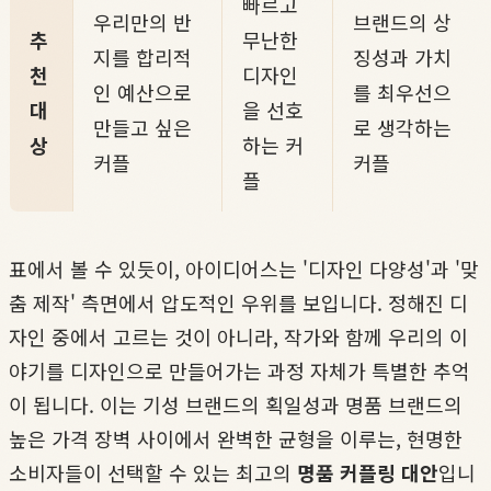
빠르고
우리만의 반
브랜드의 상
추
무난한
지를 합리적
징성과 가치
천
디자인
인 예산으로
를 최우선으
대
을 선호
만들고 싶은
로 생각하는
상
하는 커
커플
커플
플
표에서 볼 수 있듯이, 아이디어스는 '디자인 다양성'과 '맞
춤 제작' 측면에서 압도적인 우위를 보입니다. 정해진 디
자인 중에서 고르는 것이 아니라, 작가와 함께 우리의 이
야기를 디자인으로 만들어가는 과정 자체가 특별한 추억
이 됩니다. 이는 기성 브랜드의 획일성과 명품 브랜드의
높은 가격 장벽 사이에서 완벽한 균형을 이루는, 현명한
소비자들이 선택할 수 있는 최고의
명품 커플링 대안
입니