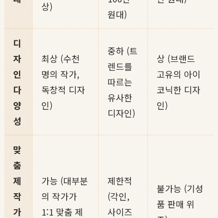
상)
원대)
디
중하 (트
자
최상 (수천
상 (브랜드
렌드를
인
명의 작가,
고유의 아이
따르는
다
독창적 디자
코닉한 디자
유사한
양
인)
인)
디자인)
성
맞
춤
제
가능 (대부분
제한적
불가능 (기성
작
의 작가가
(각인,
품 판매 위
가
1:1 맞춤 제
사이즈