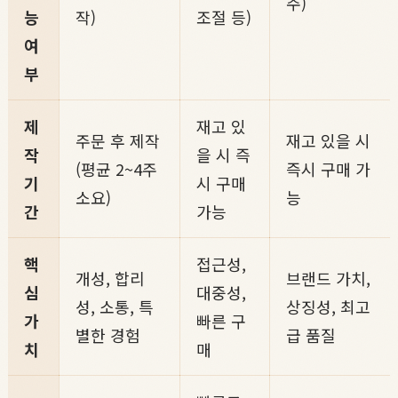
주)
능
작)
조절 등)
여
부
제
재고 있
주문 후 제작
재고 있을 시
작
을 시 즉
(평균 2~4주
즉시 구매 가
기
시 구매
소요)
능
간
가능
핵
접근성,
개성, 합리
브랜드 가치,
심
대중성,
성, 소통, 특
상징성, 최고
가
빠른 구
별한 경험
급 품질
치
매