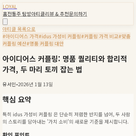
LOYAL
홈
전통주 탐방
아티클
리뷰 & 추천
문의하기
아티클 목록으로
#
아이디어스 가격
#
idus 가성비 커플링
#
커플링 가격 비교
#
맞춤
커플링 예산
#
명품 커플링 대안
아이디어스 커플링: 명품 퀄리티와 합리적
가격, 두 마리 토끼 잡는 법
유서인
•
2026년 1월 13일
핵심 요약
특히 idus 가성비 커플링 은 단순히 저렴한 반지를 넘어, 두 사람
의 스토리를 담아내는 '가치 소비'의 새로운 기준을 제시합니다.
확인 포인트