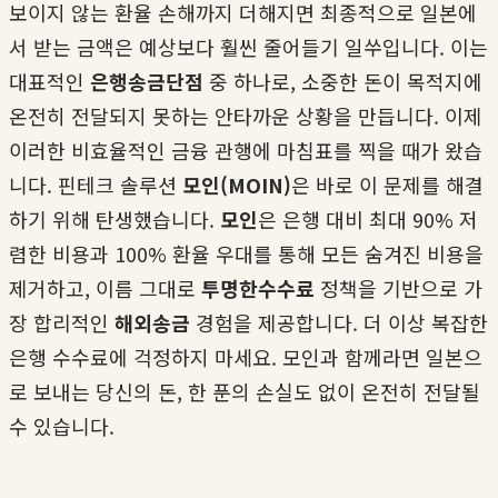
보이지 않는 환율 손해까지 더해지면 최종적으로 일본에
서 받는 금액은 예상보다 훨씬 줄어들기 일쑤입니다. 이는
대표적인
은행송금단점
중 하나로, 소중한 돈이 목적지에
온전히 전달되지 못하는 안타까운 상황을 만듭니다. 이제
이러한 비효율적인 금융 관행에 마침표를 찍을 때가 왔습
니다. 핀테크 솔루션
모인(MOIN)
은 바로 이 문제를 해결
하기 위해 탄생했습니다.
모인
은 은행 대비 최대 90% 저
렴한 비용과 100% 환율 우대를 통해 모든 숨겨진 비용을
제거하고, 이름 그대로
투명한수수료
정책을 기반으로 가
장 합리적인
해외송금
경험을 제공합니다. 더 이상 복잡한
은행 수수료에 걱정하지 마세요. 모인과 함께라면 일본으
로 보내는 당신의 돈, 한 푼의 손실도 없이 온전히 전달될
수 있습니다.