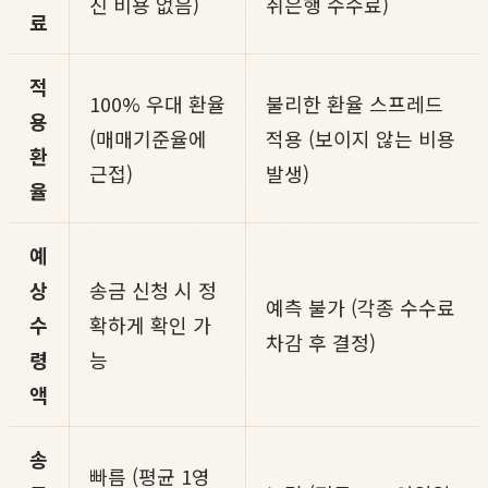
진 비용 없음)
취은행 수수료)
료
적
100% 우대 환율
불리한 환율 스프레드
용
(매매기준율에
적용 (보이지 않는 비용
환
근접)
발생)
율
예
상
송금 신청 시 정
예측 불가 (각종 수수료
수
확하게 확인 가
차감 후 결정)
령
능
액
송
빠름 (평균 1영