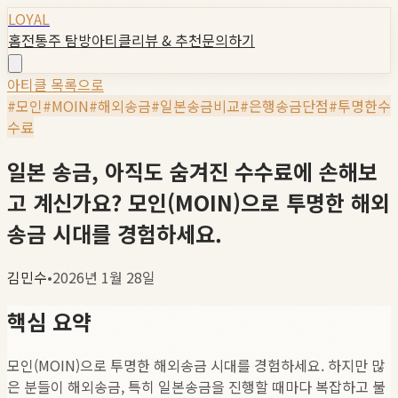
LOYAL
홈
전통주 탐방
아티클
리뷰 & 추천
문의하기
아티클 목록으로
#
모인
#
MOIN
#
해외송금
#
일본송금비교
#
은행송금단점
#
투명한수
수료
일본 송금, 아직도 숨겨진 수수료에 손해보
고 계신가요? 모인(MOIN)으로 투명한 해외
송금 시대를 경험하세요.
김민수
•
2026년 1월 28일
핵심 요약
모인(MOIN)으로 투명한 해외송금 시대를 경험하세요. 하지만 많
은 분들이 해외송금, 특히 일본송금을 진행할 때마다 복잡하고 불