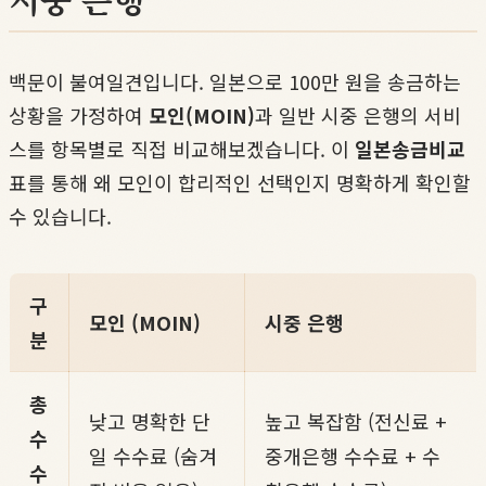
백문이 불여일견입니다. 일본으로 100만 원을 송금하는
상황을 가정하여
모인(MOIN)
과 일반 시중 은행의 서비
스를 항목별로 직접 비교해보겠습니다. 이
일본송금비교
표를 통해 왜 모인이 합리적인 선택인지 명확하게 확인할
수 있습니다.
구
모인 (MOIN)
시중 은행
분
총
낮고 명확한 단
높고 복잡함 (전신료 +
수
일 수수료 (숨겨
중개은행 수수료 + 수
수