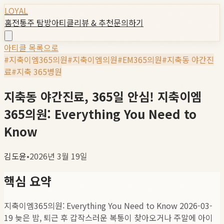
LOYAL
홈
전통주 탐방
아티클
리뷰 & 추천
문의하기
아티클 목록으로
#
지축이엠365의원
#
지축이엠의원
#
EM365의원
#
지축동 야간진
료
#
지축 365병원
지축동 야간진료, 365일 안심! 지축이엠
365의원: Everything You Need to
Know
김도윤
•
2026년 3월 19일
핵심 요약
지축이엠365의원: Everything You Need to Know 2026-03-
19 늦은 밤, 퇴근 후 갑작스러운 복통이 찾아오거나 주말에 아이