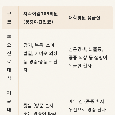
구
지축이엠365의원
대학병원 응급실
분
(경증야간진료)
주
요
감기, 복통, 소아
심근경색, 뇌졸중,
진
발열, 가벼운 외상
중증 외상 등 생명이
료
등 경증·중등도 환
위급한 환자
대
자
상
평
균
매우 김 (중증 환자
짧음 (방문 순서
대
우선으로 경증 환자
또는 경중에 따라