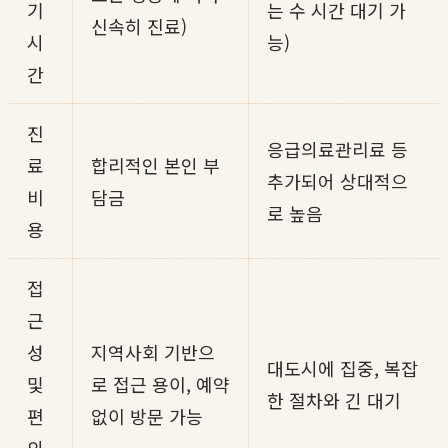
기
는 수 시간 대기 가
신속히 진료)
시
능)
간
진
응급의료관리료 등
료
합리적인 본인 부
추가되어 상대적으
비
담금
로 높음
용
접
근
성
지역사회 기반으
대도시에 집중, 복잡
및
로 접근 용이, 예약
한 절차와 긴 대기
편
없이 방문 가능