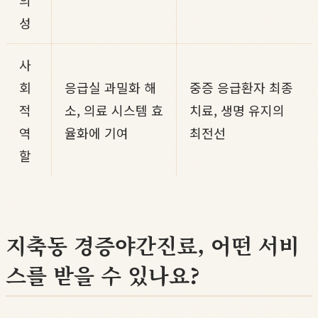
의
성
사
회
응급실 과밀화 해
중증 응급환자 최종
적
소, 의료 시스템 효
치료, 생명 유지의
역
율화에 기여
최전선
할
지축동 경증야간진료, 어떤 서비
스를 받을 수 있나요?