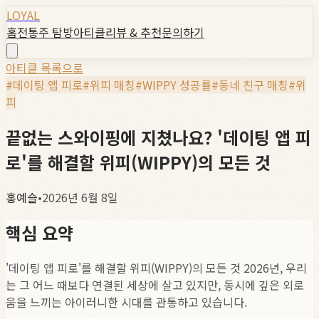
LOYAL
홈
전통주 탐방
아티클
리뷰 & 추천
문의하기
아티클 목록으로
#
데이팅 앱 피로
#
위피 매칭
#
WIPPY 성공률
#
동네 친구 매칭
#
위
피
끝없는 스와이핑에 지쳤나요? '데이팅 앱 피
로'를 해결할 위피(WIPPY)의 모든 것
홍예슬
•
2026년 6월 8일
핵심 요약
'데이팅 앱 피로'를 해결할 위피(WIPPY)의 모든 것 2026년, 우리
는 그 어느 때보다 연결된 세상에 살고 있지만, 동시에 깊은 외로
움을 느끼는 아이러니한 시대를 관통하고 있습니다.