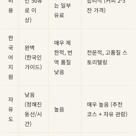
비
인 50유
합리적 (커피 2-3
는 일부
용
로 이
잔 가격)
유료
상)
한
매우 제
국
완벽
한적, 번
전문적, 고품질 스
어
(한국인
역 품질
토리텔링
지
가이드)
낮음
원
낮음
자
(정해진
매우 높음 (추천
유
높음
동선/시
코스 + 자유 관람)
도
간)