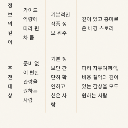
정
가이드
보
기본적인
역량에
깊이 있고 흥미로
의
작품 정
따라 편
운 배경 스토리
깊
보 위주
차 큼
이
기본 정
준비 없
추
보만 간
파리 자유여행객,
이 편한
천
단히 확
비용 절약과 깊이
관람을
대
인하고
있는 감상을 모두
원하는
상
싶은 사
원하는 사람
사람
람