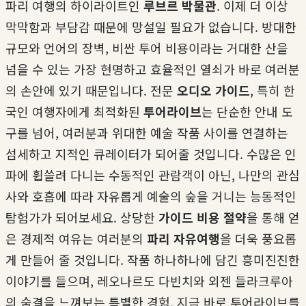
파리 여행의 하이라이트인
루브르 박물관
. 이제 더 이상
막막함과 부담감 때문에 망설일 필요가 없습니다. 방대한
규모와 언어의 장벽, 비싼 투어 비용이라는 거대한 산을
넘을 수 있는 가장 현명하고 효율적인 열쇠가 바로 여러분
의 손안에 있기 때문입니다. 전문
오디오 가이드
, 특히 한
국인 여행자에게 최적화된
투어라이브
는 단순한 안내 도
구를 넘어, 여러분과 위대한 예술 작품 사이를 연결하는
섬세하고 지적인 큐레이터가 되어줄 것입니다. 수많은 인
파에 휩쓸려 다니는 수동적인 관람객이 아닌, 나만의 관심
사와 호흡에 따라 자유롭게 예술의 숲을 거니는 능동적인
탐험가가 되어보세요. 상당한
가이드 비용 절약
을 통해 얻
은 경제적 여유는 여러분의
파리 자유여행
을 더욱 풍요롭
게 만들어 줄 것입니다. 작품 하나하나에 담긴 흥미진진한
이야기를 들으며, 레오나르도 다빈치와 외젠 들라크루아
의 숨결을 느껴보는 특별한 경험. 지금 바로 투어라이브를