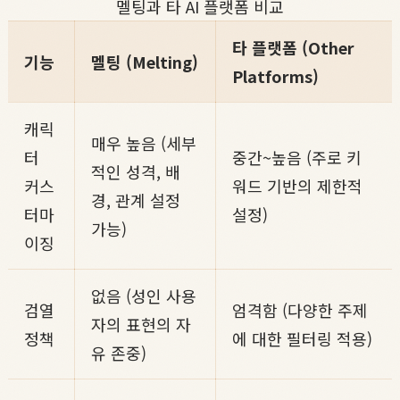
멜팅과 타 AI 플랫폼 비교
타 플랫폼 (Other
기능
멜팅 (Melting)
Platforms)
캐릭
매우 높음 (세부
터
중간~높음 (주로 키
적인 성격, 배
커스
워드 기반의 제한적
경, 관계 설정
터마
설정)
가능)
이징
없음 (성인 사용
검열
엄격함 (다양한 주제
자의 표현의 자
정책
에 대한 필터링 적용)
유 존중)