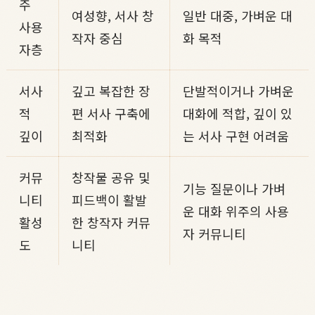
주
여성향, 서사 창
일반 대중, 가벼운 대
사용
작자 중심
화 목적
자층
서사
깊고 복잡한 장
단발적이거나 가벼운
적
편 서사 구축에
대화에 적합, 깊이 있
깊이
최적화
는 서사 구현 어려움
커뮤
창작물 공유 및
기능 질문이나 가벼
니티
피드백이 활발
운 대화 위주의 사용
활성
한 창작자 커뮤
자 커뮤니티
도
니티