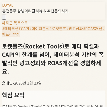
LOYAL
홈
전통주 탐방
아티클
리뷰 & 추천
문의하기
아티클 목록으로
#
메타픽셀
#
CAPI
#
데이터분석
#
로켓툴즈
#
광고성과
#
ROAS개선
#
어트리뷰션
로켓툴즈(Rocket Tools)로 메타 픽셀과
CAPI의 한계를 넘어, 데이터분석 기반의 폭
발적인 광고성과와 ROAS개선을 경험하세
요.
윤태민
•
2026년 1월 23일
핵심 요약
로켓툴즈(Rocket Tools)로 메타 픽셀과 CAPI의 한계를 넘어, 데