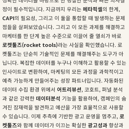
정확한 데이터를 바탕으로 한 냉철한 분석과 빠른 의사결
정이 필수적입니다. 지금까지 우리는
메타픽셀
의 한계,
CAPI
의 필요성, 그리고 이 둘을 통합할 때 발생하는 문제
점들을 살펴보았습니다. 그리고 이 모든 과제를 해결하고
마케터를 한 단계 높은 수준으로 이끌어 줄 열쇠가 바로
로켓툴즈(rocket tools)
라는 사실을 확인했습니다. 로
켓툴즈는 단순히 기술적인 문제를 해결해주는 도구가 아
닙니다. 복잡한 데이터를 누구나 이해하고 활용할 수 있는
인사이트로 변환하여, 마케팅의 모든 과정을 과학적이고
예측 가능하게 만들어주는 성장 파트너입니다. 자동화된
데이터 수집 환경 위에서
어트리뷰션
, 코호트, 퍼널 분석
과 같은 강력한
데이터분석
기능을 활용하여, 캠페인의 숨
겨진 잠재력을 발견하고 예산을 가장 효율적으로 사용할
수 있습니다. 이제 추측에 기반한 광고 운영을 멈추고,
로
켓툴즈
와 함께 데이터가 이끄는 확실한
광고성과
향상과