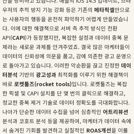
산을 낭비하고 있습니다. 애플의 iOS 14.5 업데이트, 브라
우저의 추적 방지 기능 강화 등은 기존의
메타픽셀
만으로
는 사용자의 행동을 온전히 파악하기 어렵게 만들었습니
다. 이에 대한 해결책으로 서버 측 추적 방식인 전환
API(
CAPI
)가 등장했지만, 복잡한 설정과 데이터 중복 문
제라는 새로운 과제를 안겨주었죠. 결국 많은 마케터들이
데이터의 신뢰성에 의문을 품고, 감에 의존한 광고 운영으
로 돌아가고 있습니다. 이러한 악순환을 끊고 진정한
데이
터분석
기반의
광고성과
최적화를 이루기 위한 해결책이
바로
로켓툴즈(rocket tools)
입니다. 로켓툴즈는 복잡
한 픽셀 및 CAPI 설치를 단 몇 번의 클릭으로 해결하고,
정교한 중복 제거 기술로 데이터 정확도를 극대화합니다.
나아가 단순한 데이터 수집을 넘어 심층적인
어트리뷰션
분석과 코호트 분석 등을 제공하여, 마케터가 데이터 속에
서 숨겨진 기회를 발견하고 실질적인
ROAS개선
을 이룰