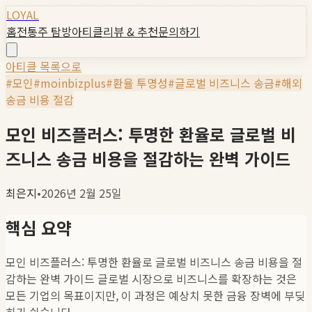
LOYAL
홈
전통주 탐방
아티클
리뷰 & 추천
문의하기
아티클 목록으로
#
모인
#
moinbizplus
#
환율 투명성
#
글로벌 비즈니스 송금
#
해외
송금 비용 절감
모인 비즈플러스: 투명한 환율로 글로벌 비
즈니스 송금 비용을 절감하는 완벽 가이드
최은지
•
2026년 2월 25일
핵심 요약
모인 비즈플러스: 투명한 환율로 글로벌 비즈니스 송금 비용을 절
감하는 완벽 가이드 글로벌 시장으로 비즈니스를 확장하는 것은
모든 기업의 목표이지만, 이 과정은 예상치 못한 금융 장벽에 부딪
히기 쉽습니다.