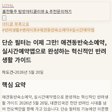
LOYAL
홈
전통주 탐방
아티클
리뷰 & 추천
문의하기
아티클 목록으로
#
반려생활
#
밴라이프
#
애견동반숙소예약
#
실시간예약앱
단순 필터는 이제 그만! 애견동반숙소예약,
실시간예약앱으로 완성하는 혁신적인 반려
생활 가이드
차도건
•
2026년 5월 20일
핵심 요약
애견동반숙소예약, 실시간예약앱으로 완성하는 혁신적인 반려생
활 가이드 2026년 5월 20일, 대한민국은 천만 반려인 시대를 넘
어 천오백만을 향해 가고 있습니다. 단순 필터링 기능에만 의존했