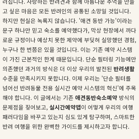
러집니다. 사랑하는 반려견과 함께 아름다운 추억을 만들
고 싶은 마음은 모든 반려인의 공통된 소망일 것입니다.
하지만 현실은 녹록지 않습니다. '애견 동반 가능'이라는
문구 하나만 믿고 숙소를 예약했다가, 막상 현장에서 까다
로운 규정이나 예상치 못한 제약에 부딪혀 실망했던 경험,
누구나 한 번쯤은 있을 것입니다. 이는 기존 예약 시스템
이 가진 근본적인 한계 때문입니다. 단순 필터링 기능에만
의존했던 과거의 방식은 더 이상 우리의 발전된
반려생활
수준을 만족시키지 못합니다. 이제 우리는 '단순 필터를
넘어선 반려동물 전용 실시간 예약 시스템의 혁신'에 주목
해야 합니다. 이 글에서는 기존
애견동반숙소예약
방식의
문제점을 짚어보고,
실시간예약앱
이 어떻게 우리의 여행
패러다임을 바꾸고 있는지 심도 있게 탐구하며, 스마트한
반려 여행을 위한 완벽한 가이드를 제시하고자 합니다.