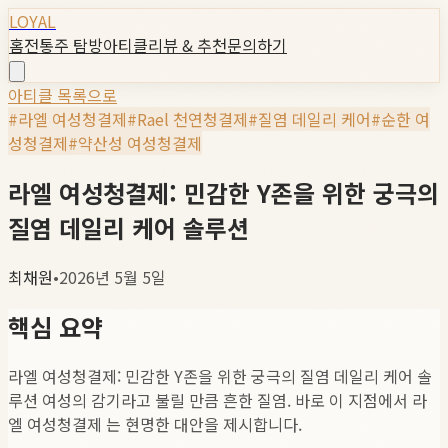
LOYAL
홈
전통주 탐방
아티클
리뷰 & 추천
문의하기
아티클 목록으로
#
라엘 여성청결제
#
Rael 천연청결제
#
질염 데일리 케어
#
순한 여
성청결제
#
약산성 여성청결제
라엘 여성청결제: 민감한 Y존을 위한 궁극의
질염 데일리 케어 솔루션
최채원
•
2026년 5월 5일
핵심 요약
라엘 여성청결제: 민감한 Y존을 위한 궁극의 질염 데일리 케어 솔
루션 여성의 감기라고 불릴 만큼 흔한 질염. 바로 이 지점에서 라
엘 여성청결제 는 현명한 대안을 제시합니다.