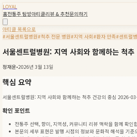
LOYAL
홈
전통주 탐방
아티클
리뷰 & 추천
문의하기
아티클 목록으로
#
서울센트럴병원
#
척추 전문 병원
#
지역 사회
#
환자 만족
#
센트럴
서울센트럴병원: 지역 사회와 함께하는 척추
정재윤
•
2026년 3월 13일
핵심 요약
서울센트럴병원: 지역 사회와 함께하는 척추 건강의 중심 2026-0
확인 포인트
전통주 선택, 향미, 지역성, 커뮤니티 리뷰 맥락을 함께 확인
본문의 세부 표현은 발행 시점의 정보와 문화적 해석을 기준