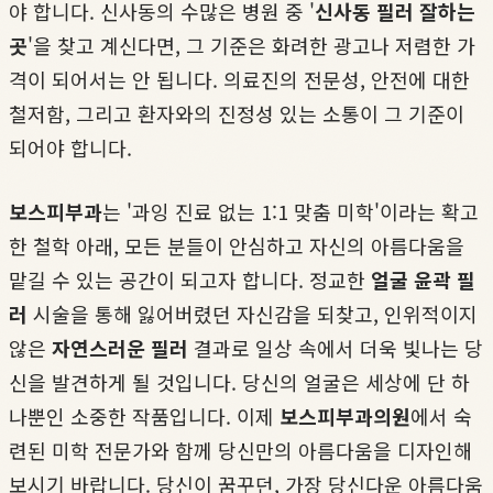
야 합니다. 신사동의 수많은 병원 중 '
신사동 필러 잘하는
곳
'을 찾고 계신다면, 그 기준은 화려한 광고나 저렴한 가
격이 되어서는 안 됩니다. 의료진의 전문성, 안전에 대한
철저함, 그리고 환자와의 진정성 있는 소통이 그 기준이
되어야 합니다.
보스피부과
는 '과잉 진료 없는 1:1 맞춤 미학'이라는 확고
한 철학 아래, 모든 분들이 안심하고 자신의 아름다움을
맡길 수 있는 공간이 되고자 합니다. 정교한
얼굴 윤곽 필
러
시술을 통해 잃어버렸던 자신감을 되찾고, 인위적이지
않은
자연스러운 필러
결과로 일상 속에서 더욱 빛나는 당
신을 발견하게 될 것입니다. 당신의 얼굴은 세상에 단 하
나뿐인 소중한 작품입니다. 이제
보스피부과의원
에서 숙
련된 미학 전문가와 함께 당신만의 아름다움을 디자인해
보시기 바랍니다. 당신이 꿈꾸던, 가장 당신다운 아름다움