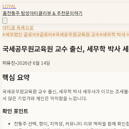
LOYAL
홈
전통주 탐방
아티클
리뷰 & 추천
문의하기
아티클 목록으로
#
세무법인 글로비
#
글로비
#
국세공무원교육원 교수
#
세무학 박사 
국세공무원교육원 교수 출신, 세무학 박사 
허유진
•
2026년 6월 14일
핵심 요약
국세공무원교육원 교수 출신, 세무학 박사 세무사가 이끄는 조세불복
서 많은 기업가와 개인은 막막함을 느낍니다.
확인 포인트
전통주 선택, 향미, 지역성, 커뮤니티 리뷰 맥락을 함께 확인