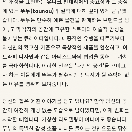
의 개성을 표현하는
유니크 인테리어
의 중요성과 그 중심
에 있는
뚜누(tounou)
의 철학에 대해 깊이 있게 탐구했
습니다. 뚜누는 단순히 예쁜 물건을 판매하는 브랜드를 넘
어, 고객 각자의 공간에 고유한 스토리와 예술적 감성을
불어넣는 큐레이터입니다. 대중적인 유행을 따르기보다
자신만의 확고한 기준으로 독창적인 제품을 엄선하고,
아
트라미 디자인
과 같은 아티스트와의 협업을 통해 그 가치
를 극대화합니다. 이러한 전략은 '나만의 공간'을 꾸미고
자 하는 이들에게 뚜누가 필수적인 선택지가 될 수밖에 없
는 이유를 명확히 보여줍니다.
당신의 집은 어떤 이야기를 담고 있나요? 만약 당신의 공
간이 여전히 개성 없는 모습으로 남아있다면, 이제 변화를
시작할 때입니다. 거창한 리모델링이 아니어도 좋습니다.
뚜누의 특별한
감성 소품
하나를 들이는 것만으로도 당신