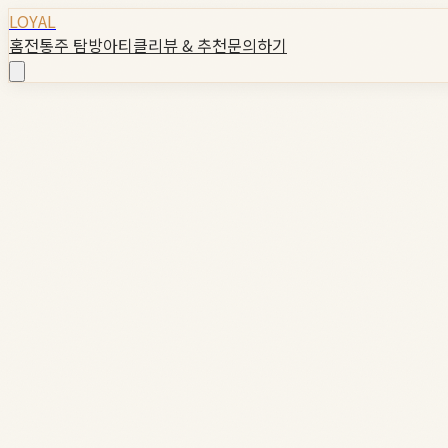
LOYAL
홈
전통주 탐방
아티클
리뷰 & 추천
문의하기