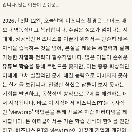
입니다. 많은 이들이 손쉬운...
2026년 3월 12일, 오늘날의 비즈니스 환경은 그 어느 때
보다 역동적이고 복잡합니다. 수많은 정보가 넘쳐나는 시
대에, 성공적인 비즈니스를 이끌기 위해서는 단순히 많은
지식을 습득하는 것을 넘어, 본질을 꿰뚫는 통찰력과 실행
가능한
차별화 전략
이 필수적입니다. 많은 이들이 손쉬운
유튜브 학습
을 통해 트렌드를 쫓지만, 이는 종종 피상적인
이해에 그쳐 실질적인 문제 해결 능력으로 이어지지 못하
는 한계를 보입니다. 진정한
혁신
은 남들이 보지 못하는
기회를 발견하고, 독창적인 방식으로 문제를 해결하는 데
서 시작됩니다. 바로 이 지점에서
비즈니스PT
는 독자적
인 'viewtrap' 방법론을 통해 새로운 학습 패러다임을 제
시합니다. 본 아티클에서는 기존 학습 방식의 한계를 진단
하고,
비즈니스 PT
의 viewtrap이 어떻게 기업과 개인의