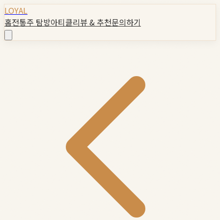
LOYAL
홈
전통주 탐방
아티클
리뷰 & 추천
문의하기