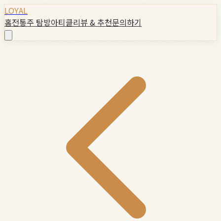
LOYAL
홈
전통주 탐방
아티클
리뷰 & 추천
문의하기