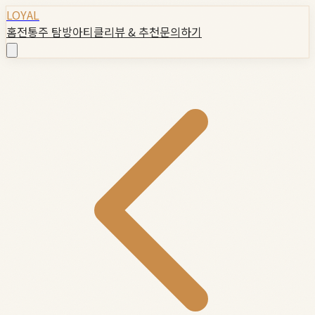
LOYAL
홈
전통주 탐방
아티클
리뷰 & 추천
문의하기