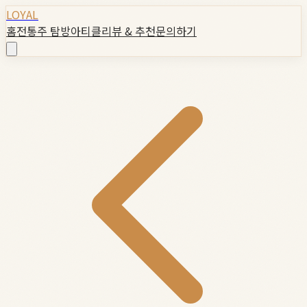
LOYAL
홈
전통주 탐방
아티클
리뷰 & 추천
문의하기