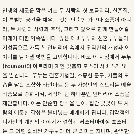
인생의 새로운 막을 여는 두 사람의 첫 보금자리, 신혼집.
이 특별한 공간을 채우는 것은 단순한 가구나 소품이 아니
라, 두 사람의 사랑과 추억, 그리고 앞으로 함께 만들어갈
미래에 대한 약속입니다. 많은 예비부부와 신혼부부들이
기성품으로 가득 찬 인테리어 속에서 우리만의 개성과 이
야기를 담아낼 방법을 고민합니다. 바로 이 지점에서
뚜누
(tounou)
의
아트라미
개인 맞춤형 포스터 서비스가 빛
을 발합니다. 뚜누는 결혼기념일, 소중한 문구, 커플의 모
습을 담은 초상화 라인아트 등 두 사람만의 스토리를 예술
작품으로 승화시켜, 세상에 단 하나뿐인 인테리어 소품을
제안합니다. 이는 단순한 장식을 넘어, 집안 곳곳에 두 사
람의 애틋한 감성을 불어넣는 매개체가 됩니다. 감각적인
디자인과 개인의 이야기가 결합된
커스터마이징 포스터
는 그 어떤 값비싼 가구보다 더 큰 의미를 지니며, 완벽한