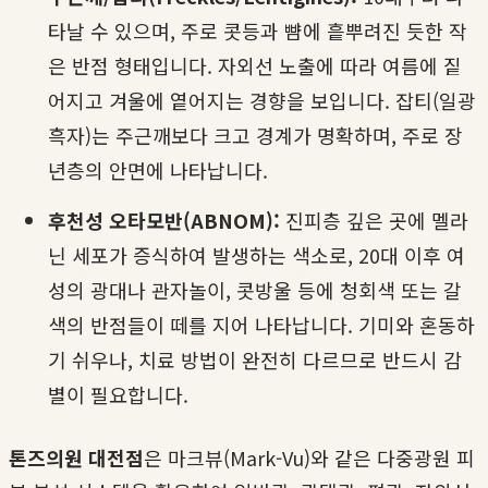
타날 수 있으며, 주로 콧등과 뺨에 흩뿌려진 듯한 작
은 반점 형태입니다. 자외선 노출에 따라 여름에 짙
어지고 겨울에 옅어지는 경향을 보입니다. 잡티(일광
흑자)는 주근깨보다 크고 경계가 명확하며, 주로 장
년층의 안면에 나타납니다.
후천성 오타모반(ABNOM):
진피층 깊은 곳에 멜라
닌 세포가 증식하여 발생하는 색소로, 20대 이후 여
성의 광대나 관자놀이, 콧방울 등에 청회색 또는 갈
색의 반점들이 떼를 지어 나타납니다. 기미와 혼동하
기 쉬우나, 치료 방법이 완전히 다르므로 반드시 감
별이 필요합니다.
톤즈의원 대전점
은 마크뷰(Mark-Vu)와 같은 다중광원 피