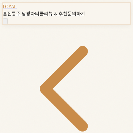
LOYAL
홈
전통주 탐방
아티클
리뷰 & 추천
문의하기