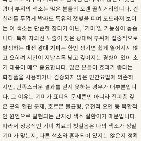
광대 부위의 색소는 많은 분들의 오랜 골칫거리입니다. 컨
실러를 두껍게 발라도 특유의 잿빛을 띠며 도드라져 보이
는 이 색소는 단순한 잡티가 아닌, '기미'일 가능성이 높습
니다. 특히 자외선 노출이 잦은 광대뼈 부위에 집중적으로
발생하는
대전 광대 기미
는 한번 생기면 쉽게 옅어지지 않
고 오히려 시간이 지날수록 넓고 깊어지는 경향이 있어 초
기 대응이 매우 중요합니다. 많은 분들이 효과가 좋다는
화장품을 사용하거나 검증되지 않은 민간요법에 의존하
지만, 만족스러운 결과를 얻지 못하는 경우가 대부분입니
다. 그 이유는 기미가 표피의 문제뿐만 아니라 진피층 깊
은 곳의 혈관 문제, 호르몬 불균형, 유전적 요인 등 복합적
인 원인으로 발현되는 난치성 색소 질환이기 때문입니다.
따라서 성공적인 기미 치료의 첫걸음은 나의 색소가 정말
기미가 맞는지, 다른 색소와 혼재되어 있지는 않은지 정확