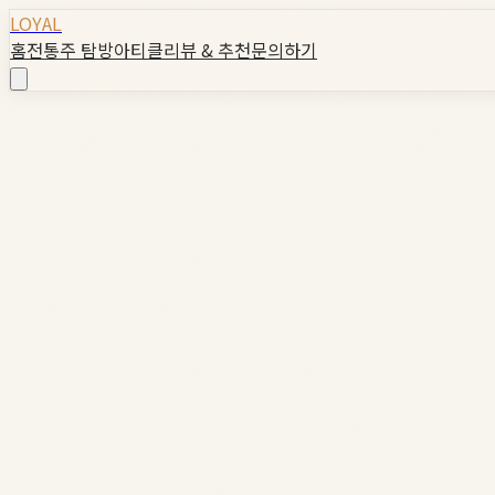
LOYAL
홈
전통주 탐방
아티클
리뷰 & 추천
문의하기