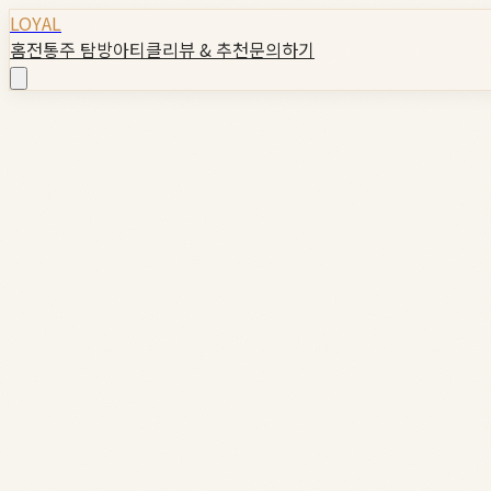
LOYAL
홈
전통주 탐방
아티클
리뷰 & 추천
문의하기