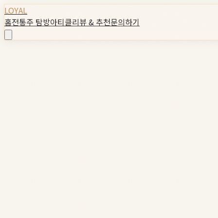
LOYAL
홈
전통주 탐방
아티클
리뷰 & 추천
문의하기