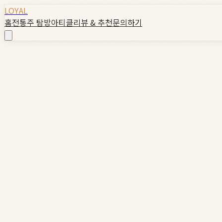
LOYAL
홈
전통주 탐방
아티클
리뷰 & 추천
문의하기