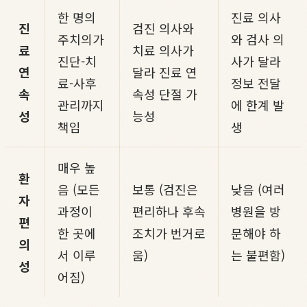
한 명의
진료 의사
진
검진 의사와
주치의가
와 검사 의
료
치료 의사가
진단-치
사가 달라
연
달라 진료 연
료-사후
정보 전달
속
속성 단절 가
관리까지
에 한계 발
성
능성
책임
생
매우 높
환
음 (모든
보통 (검진은
낮음 (여러
자
과정이
편리하나 후속
병원을 방
편
한 곳에
조치가 번거로
문해야 하
의
서 이루
움)
는 불편함)
성
어짐)