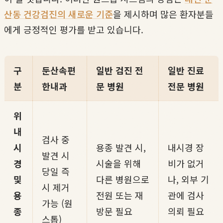
산동 건강검진의 새로운 기준
을 제시하며 많은 환자분들
에게 긍정적인 평가를 받고 있습니다.
구
둔산속편
일반 검진 전
일반 진료
분
한내과
문 병원
전문 병원
위
내
검사 중
시
용종 발견 시,
내시경 장
발견 시
경
시술을 위해
비가 없거
당일 즉
및
다른 병원으로
나, 외부 기
시 제거
용
전원 또는 재
관에 검사
가능 (원
종
방문 필요
의뢰 필요
스톱)