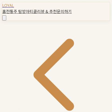
LOYAL
홈
전통주 탐방
아티클
리뷰 & 추천
문의하기