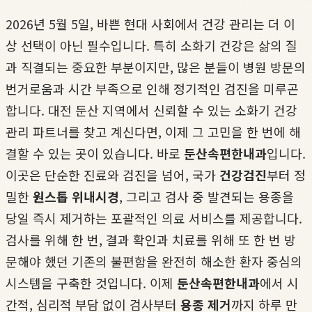
2026년 5월 5일, 바쁜 현대 사회에서 건강 관리는 더 이
상 선택이 아닌 필수입니다. 특히 소화기 건강은 삶의 질
과 직결되는 중요한 부분이지만, 많은 분들이 병원 방문의
번거로움과 시간 부족으로 인해 정기적인 검진을 미루곤
합니다. 대전 둔산 지역에서 신뢰할 수 있는 소화기 건강
관리 파트너를 찾고 계신다면, 이제 그 고민을 한 번에 해
결할 수 있는 곳이 있습니다. 바로
둔산속편한내과
입니다.
이곳은 단순한 진료와 검진을 넘어, 국가
건강검진
부터 정
밀한
원스톱 위내시경
, 그리고 검사 중 발견되는 용종을
당일 즉시 제거하는 포괄적인 의료 서비스를 제공합니다.
검사를 위해 한 번, 결과 확인과 치료를 위해 또 한 번 방
문해야 했던 기존의 불편함을 완전히 해소한 환자 중심의
시스템을 구축한 것입니다. 이제
둔산속편한내과
에서 시
간적, 심리적 부담 없이 검사부터
용종 제거
까지 하루 만