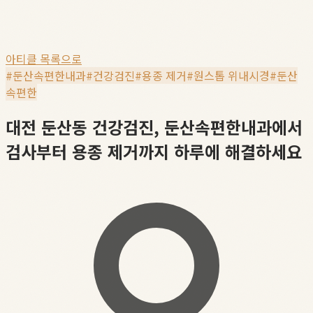
아티클 목록으로
#
둔산속편한내과
#
건강검진
#
용종 제거
#
원스톱 위내시경
#
둔산
속편한
대전 둔산동 건강검진, 둔산속편한내과에서
검사부터 용종 제거까지 하루에 해결하세요