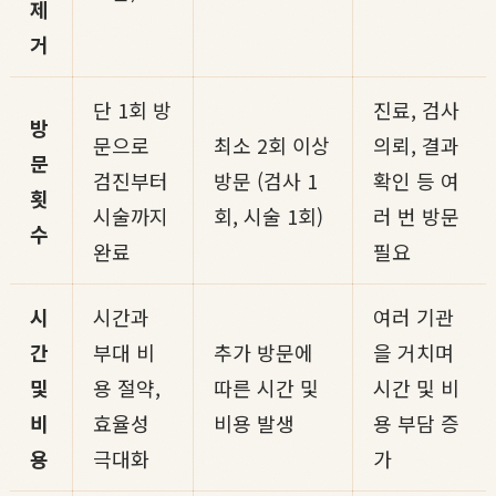
제
거
단 1회 방
진료, 검사
방
문으로
최소 2회 이상
의뢰, 결과
문
검진부터
방문 (검사 1
확인 등 여
횟
시술까지
회, 시술 1회)
러 번 방문
수
완료
필요
시
시간과
여러 기관
간
부대 비
추가 방문에
을 거치며
및
용 절약,
따른 시간 및
시간 및 비
비
효율성
비용 발생
용 부담 증
용
극대화
가