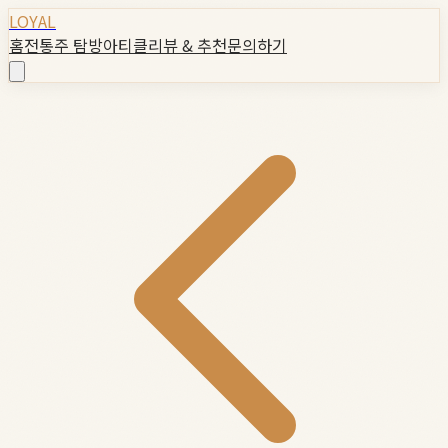
LOYAL
홈
전통주 탐방
아티클
리뷰 & 추천
문의하기