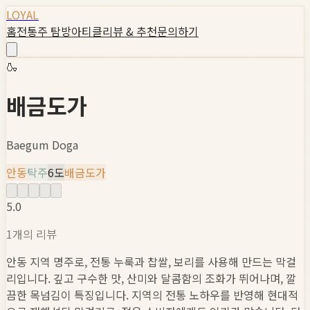
LOYAL
홈
전통주 탐방
아티클
리뷰 & 추천
문의하기
🍶
배금도가
Baegum Doga
안동
탁주
6
도
배금도가
5.0
1
개의 리뷰
안동 지역 명주로, 전통 누룩과 찹쌀, 보리를 사용해 만드는 막걸
리입니다. 깊고 구수한 맛, 산미와 달콤함의 조화가 뛰어나며, 깔
끔한 목넘김이 특징입니다. 지역의 전통 노하우를 반영해 현대적