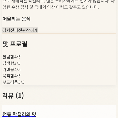
으로 재해석된 막걸리로, 젊은 소비자에게도 인기가 많습니다. 다
양한 수상 경력 및 국내외 입상 이력도 갖추고 있습니다.
어울리는 음식
김치전
파전
된장찌개
맛 프로필
달콤함
4
/5
담백함
3
/5
가벼움
4
/5
묵직함
4
/5
부드러움
5
/5
리뷰 (
1
)
전통 막걸리의 맛