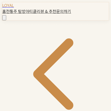
LOYAL
홈
전통주 탐방
아티클
리뷰 & 추천
문의하기