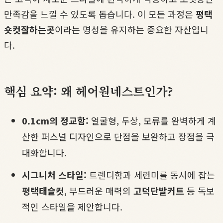
만족감을 느낄 수 있도록 돕습니다. 이 모든 과정은
평택
숏컷잘하는곳
이라는 명성을 유지하는 중요한 자산입니
다.
핵심 요약: 왜 헤어원네스트인가?
0.1cm의 정교함:
얼굴형, 두상, 모류를 완벽하게 계
산한 퍼스널 디자인으로 단점을 보완하고 장점을 극
대화합니다.
시그니처 스타일:
트렌디함과 세련미를 동시에 잡는
평택태슬컷
, 부드러운 매력의
고덕단발커트
등 독보
적인 스타일을 제안합니다.