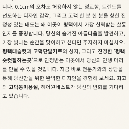
니다. 0.1cm의 오차도 허용하지 않는 정교함, 트렌드를
선도하는 디자인 감각, 그리고 고객 한 분 한 분을 향한 진
정성 있는 태도는 왜 이곳이 평택에서 가장 신뢰받는 살롱
인지를 증명합니다. 당신의 숨겨진 아름다움을 발견하고,
가장 빛나는 순간을 맞이하고 싶다면 주저하지 마십시오.
평택태슬컷
과
고덕단발커트
의 성지, 그리고 진정한 '
평택
숏컷잘하는곳
'으로 인정받는 이곳에서 당신의 인생 머리
를 만날 수 있을 것입니다. 지금 바로 전문가와의 상담을
통해 당신만을 위한 완벽한 디자인을 경험해 보세요. 최고
의
고덕동미용실
, 헤어원네스트가 당신의 변화를 기다리
고 있습니다.