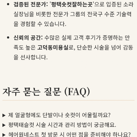
검증된 전문가:
'
평택숏컷잘하는곳
'으로 입증된 소라
실장님을 비롯한 전문가 그룹의 전국구 수준 기술력
을 경험할 수 있습니다.
신뢰의 공간:
수많은 실제 고객 후기가 증명하는 만
족도 높은
고덕동미용실
로, 단순한 시술을 넘어 감동
을 선사합니다.
자주 묻는 질문 (FAQ)
제 얼굴형에도 단발이나 숏컷이 어울릴까요?
평택태슬컷 시술 시간과 관리 방법이 궁금해요.
헤어원네스트 첫 방문 시 어떤 점을 준비해야 하나요?