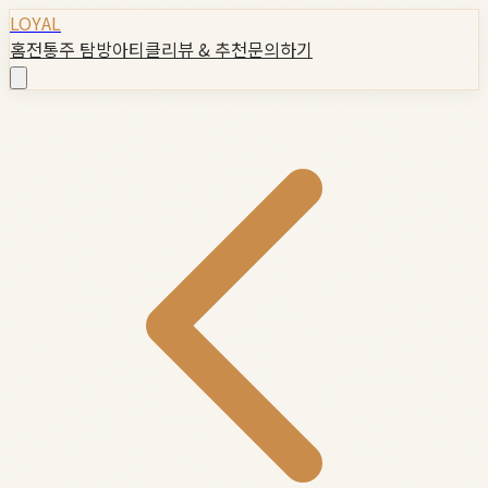
LOYAL
홈
전통주 탐방
아티클
리뷰 & 추천
문의하기