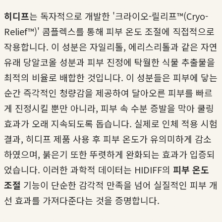
히디프
는 독자적으로 개발한 '크라이오-릴리프™(Cryo-
Relief™)' 콤플렉스를 통해 피부 온도 조절에 직접적으로
작용합니다. 이 성분은 자일리톨, 에리스리톨과 같은 자연
유래 당알코올 성분과 피부 진정에 탁월한 식물 추출물을
최적의 비율로 배합한 것입니다. 이 성분들은 피부에 닿는
순간 즉각적인 청량감을 제공하여 달아오른 피부를 빠르
게 진정시킬 뿐만 아니라, 피부 속 수분 증발을 막아 쿨링
효과가 오래 지속되도록 돕습니다. 실제로 인체 적용 시험
결과, 히디프 제품 사용 후 피부 온도가 유의미하게 감소
하였으며, 붉은기 또한 뚜렷하게 완화되는 효과가 입증되
었습니다. 이러한 과학적 데이터는 HIDIFF의
피부 온도
조절
기능이 단순한 감각적 만족을 넘어 실질적인 피부 개
선 효과를 가져다준다는 것을 증명합니다.