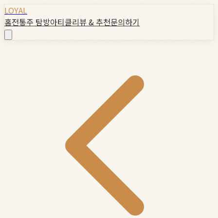
LOYAL
홈
전통주 탐방
아티클
리뷰 & 추천
문의하기