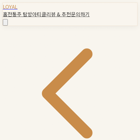
LOYAL
홈
전통주 탐방
아티클
리뷰 & 추천
문의하기