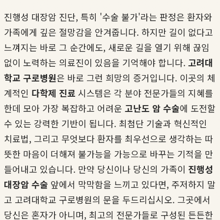
진행성 대장암 진단, 특히 '수술 불가'라는 판정은 환자와
가족에게 깊은 절망감을 안겨줍니다. 하지만 길이 없다고
느껴지는 바로 그 순간에도, 새로운 길을 열기 위해 끊임
없이 노력하는 의료진이 있음을 기억해야 합니다.
고려대
학교 구로병원
은 바로 그런 희망의 증거입니다. 이곳의 체
계적인
다학제 진료
시스템은 각 분야 전문가들의 지혜를
한데 모아 가장 복잡하고 어려운
고난도 암 수술
에 도전할
수 있는 강력한 기반이 됩니다. 최첨단 기술과 혁신적인
치료법, 그리고 무엇보다 환자를 최우선으로 생각하는 따
뜻한 마음이 더해져 불가능을 가능으로 바꾸는 기적을 만
들어내고 있습니다. 만약 당신이나 당신의 가족이
진행성
대장암 수술
앞에서 막막함을 느끼고 있다면, 주저하지 말
고 고려대학교 구로병원의 문을 두드리십시오. 그곳에서
당신은 혼자가 아니며, 최고의 전문가들로 구성된 든든한