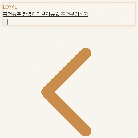
LOYAL
홈
전통주 탐방
아티클
리뷰 & 추천
문의하기