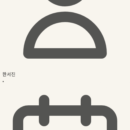
한서진
•