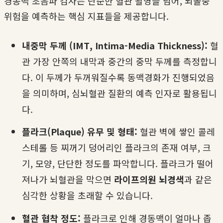
경동맥 초음파 검사는 단순한 혈관 촬영을 넘어, 뇌졸중
위험을 예측하는 핵심 지표들을 제공합니다.
내중막 두께 (IMT, Intima-Media Thickness):
혈
관 가장 안쪽의 내막과 중간의 중막 두께를 측정합니
다. 이 두께가 두꺼워질수록 동맥경화가 진행되었음
을 의미하며, 심뇌혈관 질환의 예측 인자로 활용됩니
다.
플라크(Plaque) 유무 및 형태:
혈관 벽에 쌓인 콜레
스테롤 등 찌꺼기 덩어리인 플라크의 존재 여부, 크
기, 모양, 단단한 정도를 파악합니다. 플라크가 떨어
져나가 뇌혈관을 막으면
라이프의원 뇌경색
과 같은
심각한 상황을 초래할 수 있습니다.
혈관 협착 정도:
플라크로 인해 경동맥이 얼마나 좁